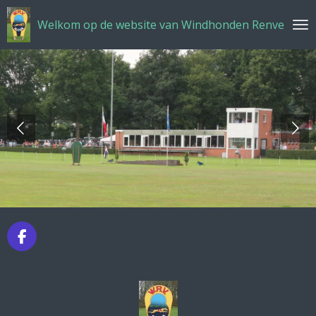
Ga
Welkom op de website van Windhonden Renverenigi
direct
naar
de
hoofdinhoud
F
a
c
e
b
o