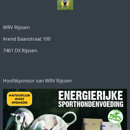
o
k
WRV Rijssen
Arend Baanstraat 100
7461 DX Rijssen
Hoofdsponsor van WRV Rijssen